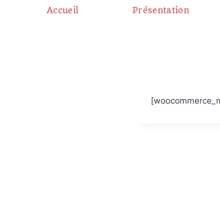
Aller
Accueil
Présentation
au
contenu
[woocommerce_m