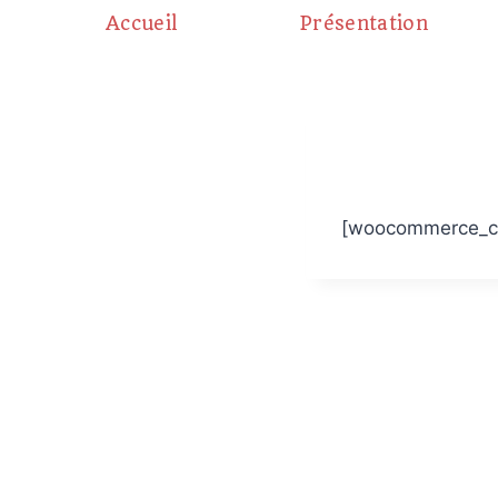
Aller
Accueil
Présentation
au
contenu
[woocommerce_c